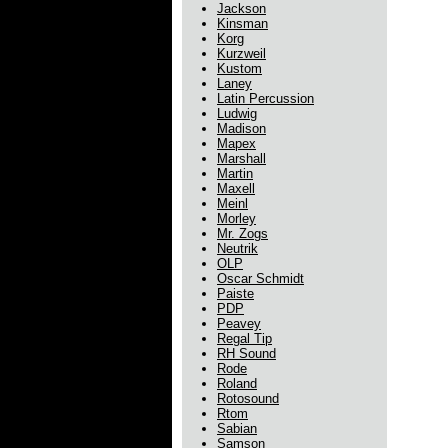
Jackson
Kinsman
Korg
Kurzweil
Kustom
Laney
Latin Percussion
Ludwig
Madison
Mapex
Marshall
Martin
Maxell
Meinl
Morley
Mr. Zogs
Neutrik
OLP
Oscar Schmidt
Paiste
PDP
Peavey
Regal Tip
RH Sound
Rode
Roland
Rotosound
Rtom
Sabian
Samson