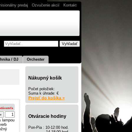
isionálny predaj
Ozvučenie akcií
Kontakt
hnika / DJ
Orchester
Nákupný košík
Počet položiek:
Suma k úhrade: €
Prejsť do košíka »
odávateľa
Otváracie hodiny
)s lampou
verb
Pon-Pia : 10-12:00 hod.
nožný
14-18:00 hod.