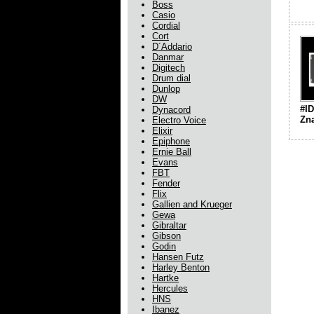
Boss
Casio
Cordial
Cort
D´Addario
Danmar
Digitech
Drum dial
Dunlop
DW
#ID
Dynacord
Zn
Electro Voice
Elixir
Epiphone
Ernie Ball
Evans
FBT
Fender
Flix
Gallien and Krueger
Gewa
Gibraltar
Gibson
Godin
Hansen Futz
Harley Benton
Hartke
Hercules
HNS
Ibanez