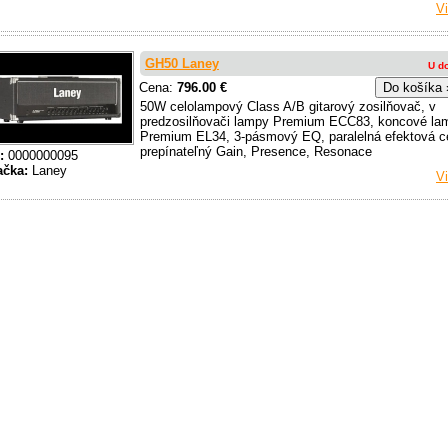
Vi
GH50 Laney
U d
Cena:
796.00 €
50W celolampový Class A/B gitarový zosilňovač, v
predzosilňovači lampy Premium ECC83, koncové la
Premium EL34, 3-pásmový EQ, paralelná efektová c
prepínateľný Gain, Presence, Resonace
:
0000000095
ačka:
Laney
Vi