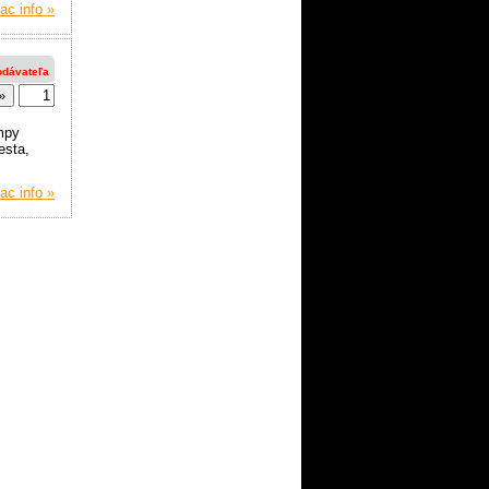
ac info »
odávateľa
mpy
esta,
ac info »