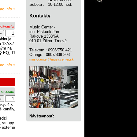
Sobota : 10-12:00 hod.
ac info »
Kontakty
odávateľa
Music Center -
ing. Piskorik Ján
Rakové 1350/6A
mbinuje
010 01 Žilina -Trnové
ou 12AX7
eným na
Telekom : 0903/750 421
ý EQ, 11
Orange : 0907/839 303
musiccenter@musiccenter.sk
ac info »
 skladom
nky: 4 x
é kanály,
Návštevnosť:
edzi
, vstupy
e externé