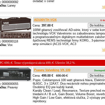
ovládač v cene!
:
0000000092
ačka:
Laney
Vi
AD100VTH VOX
U d
Cena:
397.00 €
100W gitarový zosilňovač AD-série, ktorý v sebe ko
technológiu VOX Valvetronix so zabudovanou lamp
a programovateľným digitálnym multiefektom založ
špičkovej REMS technológii firmy KORG., 3-pásmov
:
0000000118
amp simulácíi (AC15 VOX, AC3
ačka:
Vox
Vi
PC:690,-€. Teraz výpredajová akcia 499,-€. Ušetríte 38,2 %.
Peavey Valveking VK 100
Dostupné
Cena:
499.00 €
690.00 €
Popis: Celolampová 100 watt gitarová hlava, Elektró
6L6GC, 3 x 12AX7, Dva nezávislé nohou prepínateln
:
0000000055
Osobitný EQ pre každý kanál,
ačka:
Peavey
Kanály Clean / Lead, Resonance, Texture prechod m
triedami A / B a A, Gain Boost, Volume Boost, reverb
High Gain / Low Gain, efektová slučka, 2 výstupy pr
reproboxy.