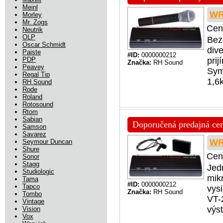
Meinl
WR
Morley
Mr. Zogs
Cen
Neutrik
OLP
Bez
Oscar Schmidt
div
Paiste
#ID:
0000000212
PDP
pri
Značka:
RH Sound
Peavey
Sym
Regal Tip
1,6
RH Sound
Rode
Roland
Rotosound
Rtom
Sabian
Doporučená predajná cena
Samson
Savarez
WR
Seymour Duncan
Shure
Cen
Sonor
Stagg
Jed
Studiologic
mik
Tama
#ID:
0000000212
Tapco
vys
Značka:
RH Sound
Tombo
VT-
Vintage
výs
Vision
Vox