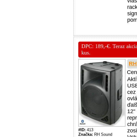
vla
rac
sig
pom
DPC: 189,-€. Teraz akci
kus.
RH
Cen
Akt
USB
cez
ovl
ďal
12"
rep
chr
#ID:
413
zos
Značka:
RH Sound