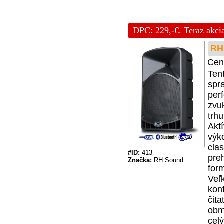
DPC: 229,-€. Teraz akcia
RH
Cen
Ten
spr
per
zvu
trhu
Akt
výk
cla
#ID:
413
pre
Značka:
RH Sound
for
Veľ
kon
čit
obm
cel