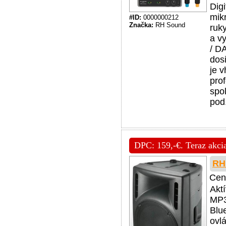
Dig
mik
#ID:
0000000212
Značka:
RH Sound
ruk
a v
/ D
dosi
je v
pro
spo
pod
DPC: 159,-€. Teraz akcia
RH
Cen
Akt
MP3
Blu
ovl