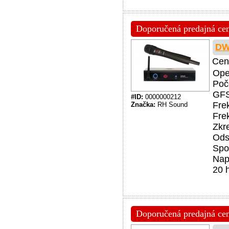
Doporučená predajná cena
DW
Cen
Ope
Poč
GFS
#ID:
0000000212
Fre
Značka:
RH Sound
Fre
Zkr
Ods
Spo
Nap
20 
Doporučená predajná cena