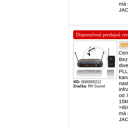
má 
JAC
Doporučená predajná cena
WR
Cen
Bez
div
PLL
kan
#ID:
0000000212
nas
Značka:
RH Sound
inf
od 
15k
>80
má 
JAC