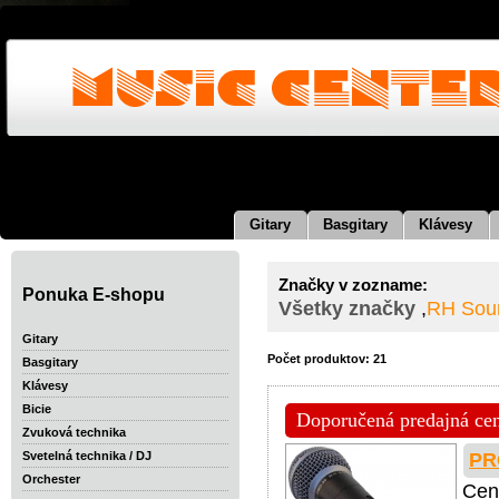
Gitary
Basgitary
Klávesy
Značky v zozname:
Ponuka E-shopu
Všetky značky
,
RH Sou
Gitary
Počet produktov: 21
Basgitary
Klávesy
Bicie
Doporučená predajná cena
Zvuková technika
PR
Svetelná technika / DJ
Orchester
Cen