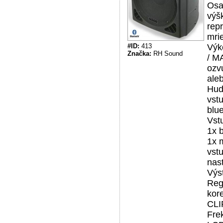
Osa
výš
rep
mri
#ID:
413
Výk
Značka:
RH Sound
/ M
ozv
ale
Hud
vst
blue
Vst
1x 
1x 
vst
nast
Výs
Regu
kore
CLI
Fre