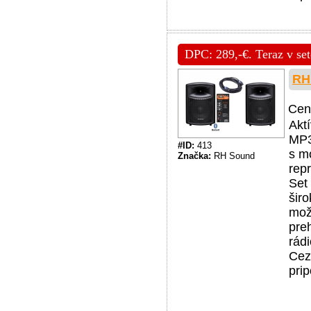
DPC: 289,-€. Teraz v set
RH
Cen
Akt
MP3
#ID:
413
s m
Značka:
RH Sound
rep
Set
šir
mož
pre
rádi
Cez
pri