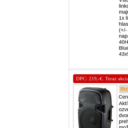
Vst
lin
majú
1x 
hlas
(+/
nap
40H
Blu
43x
DPC: 219,-€. Teraz akci
RH
Cen
Akt
ozv
dvo
pre
mož