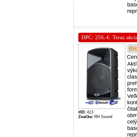
bas
rep
DPC: 259,-€. Teraz akcia
RH
Cen
Akt
výk
cla
pre
for
Veľ
kon
čit
#ID:
413
obm
Značka:
RH Sound
cel
bas
rep