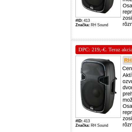
Osa
rep
zos
#ID:
413
rôzn
Značka:
RH Sound
DPC: 219,-€. Teraz akcia
RH
Cen
Akt
ozv
dvo
pre
mož
Osa
rep
zos
#ID:
413
rôzn
Značka:
RH Sound