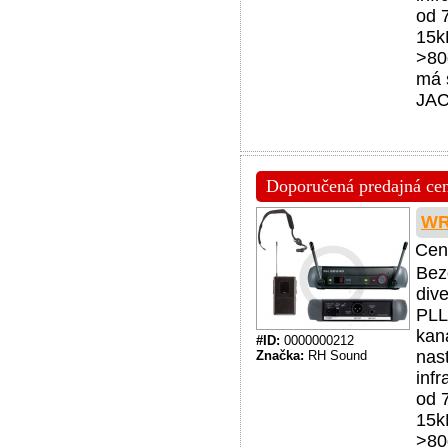
od 
15k
>80
má 
JAC
Doporučená predajná cena
WR
Cen
Bez
div
PLL
kan
#ID:
0000000212
nas
Značka:
RH Sound
inf
od 
15k
>80