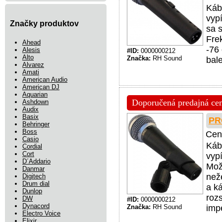
Káb
vyp
Značky produktov
sa 
Fre
Ahead
-76
Alesis
#ID:
0000000212
Alto
Značka:
RH Sound
bale
Alvarez
Amati
American Audio
American DJ
Aquarian
Doporučená predajná cena
Ashdown
Audix
Basix
PR
Behringer
Boss
Cen
Casio
Káb
Cordial
Cort
vyp
D´Addario
Mož
Danmar
než
Digitech
Drum dial
a k
Dunlop
rozs
DW
#ID:
0000000212
Dynacord
Značka:
RH Sound
imp
Electro Voice
Elixir