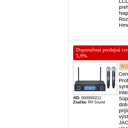
LCD
pre
Nap
Roz
Hmo
Doporučená predajná cena
5,9%.
W2
Cen
Pro
syn
Inte
#ID:
0000000212
Súp
Značka:
RH Sound
dob
pri
výst
JAC