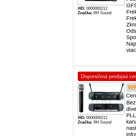
GFS
#ID:
0000000212
Fre
Značka:
RH Sound
Fre
Zkr
Ods
Spo
Nap
viac
Doporučená predajná cena
WR
Cen
Bez
div
PLL
#ID:
0000000212
kan
Značka:
RH Sound
nas
inf