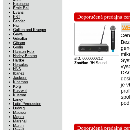
Epiphone
Ernie Ball
Evans
Doporučená predajná cena
FBT
Fender
Flix
WR
Gallien and Krueger
Gewa
Cen
Gibraltar
Bez
Gibson
Godin
gen
Hansen Futz
mik
Harley Benton
#ID:
0000000212
Syst
Hartke
Značka:
RH Sound
Hercules
vys
HNS
DAC,
Ibanez
Jackson
dosi
Kinsman
je v
Korg
pro
Kurzweil
Kustom
spo
Laney
pod
Latin Percussion
Ludwig
Madison
Mapex
Marshall
Martin
Doporučená predajná cena
Maxell