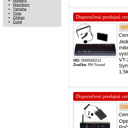
Warwick
Washburn
Yamaha
Yoga
Doporučená predajná cena
Zildjian
Zuriel
WR
Cen
Jed
mik
vys
VT-
#ID:
0000000212
Značka:
RH Sound
Sym
1,5
Doporučená predajná cena
DW
Cen
Ope
Poč