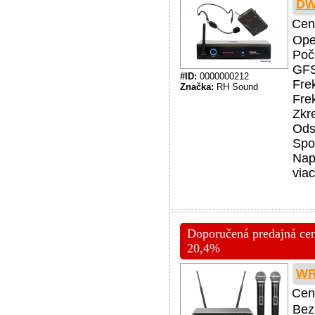
DW
Cen
Ope
Poč
GFS
#ID:
0000000212
Fre
Značka:
RH Sound
Fre
Zkr
Ods
Spo
Nap
viac
Doporučená predajná cena
20,4%
WR
Cen
Bez