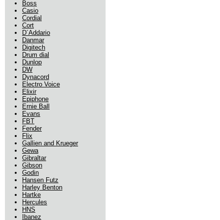
Boss
Casio
Cordial
Cort
D´Addario
Danmar
Digitech
Drum dial
Dunlop
DW
Dynacord
Electro Voice
Elixir
Epiphone
Ernie Ball
Evans
FBT
Fender
Flix
Gallien and Krueger
Gewa
Gibraltar
Gibson
Godin
Hansen Futz
Harley Benton
Hartke
Hercules
HNS
Ibanez