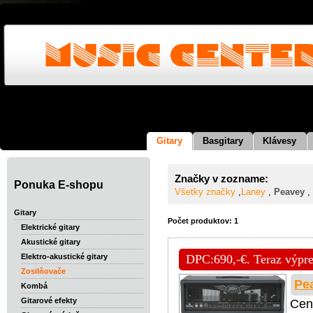
Gitary
Basgitary
Klávesy
Značky v zozname:
Ponuka E-shopu
Všetky značky
,
Laney
,
Peavey
,
Gitary
Počet produktov: 1
Elektrické gitary
Akustické gitary
DPC:690,-€. Teraz výpred
Elektro-akustické gitary
Zosilňovače
Pe
Kombá
Gitarové efekty
Cen