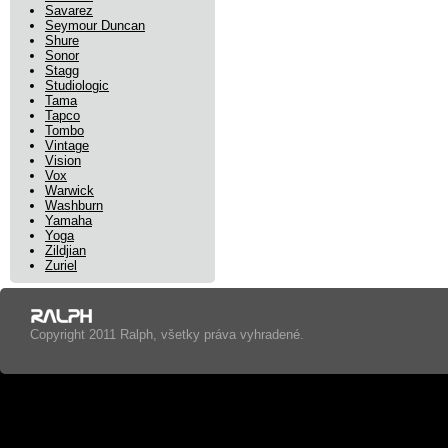
Savarez
Seymour Duncan
Shure
Sonor
Stagg
Studiologic
Tama
Tapco
Tombo
Vintage
Vision
Vox
Warwick
Washburn
Yamaha
Yoga
Zildjian
Zuriel
Copyright 2011 Ralph, všetky práva vyhradené.