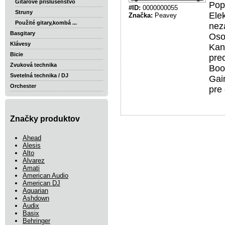
Gitarové príslušenstvo
Pop
#ID:
0000000055
Struny
Ele
Značka:
Peavey
Použité gitary,kombá ...
nez
Basgitary
Oso
Klávesy
Kan
Bicie
pre
Zvuková technika
Boo
Svetelná technika / DJ
Gai
Orchester
pre
Značky produktov
Ahead
Alesis
Alto
Alvarez
Amati
American Audio
American DJ
Aquarian
Ashdown
Audix
Basix
Behringer