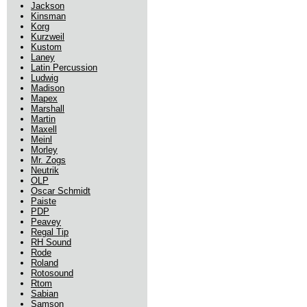
Jackson
Kinsman
Korg
Kurzweil
Kustom
Laney
Latin Percussion
Ludwig
Madison
Mapex
Marshall
Martin
Maxell
Meinl
Morley
Mr. Zogs
Neutrik
OLP
Oscar Schmidt
Paiste
PDP
Peavey
Regal Tip
RH Sound
Rode
Roland
Rotosound
Rtom
Sabian
Samson