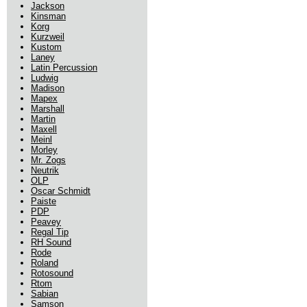
Jackson
Kinsman
Korg
Kurzweil
Kustom
Laney
Latin Percussion
Ludwig
Madison
Mapex
Marshall
Martin
Maxell
Meinl
Morley
Mr. Zogs
Neutrik
OLP
Oscar Schmidt
Paiste
PDP
Peavey
Regal Tip
RH Sound
Rode
Roland
Rotosound
Rtom
Sabian
Samson