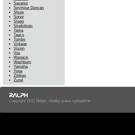
Savarez
Seymour Duncan
Shure
Sonor
Stagg
Studiologic
Tama
Tapco
Tombo
Vintage
Vision
Vox
Warwick
Washburn
Yamaha
Yoga
Zildjian
Zuriel
Copyright 2011 Ralph, všetky práva vyhradené.