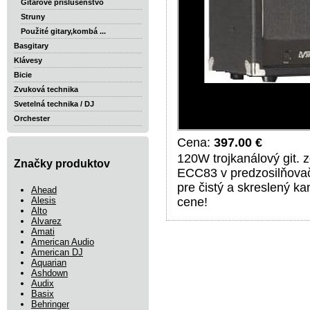
Gitarové príslušenstvo
Struny
Použité gitary,kombá ...
Basgitary
Klávesy
Bicie
Zvuková technika
Svetelná technika / DJ
Orchester
Cena:
397.00 €
120W trojkanálový git. 
Značky produktov
ECC83 v predzosilňovač
pre čistý a skreslený ka
Ahead
Alesis
cene!
Alto
Alvarez
Amati
American Audio
American DJ
Aquarian
Ashdown
Audix
Basix
Behringer