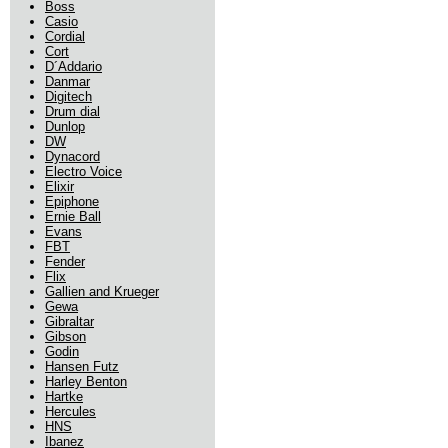
Boss
Casio
Cordial
Cort
D´Addario
Danmar
Digitech
Drum dial
Dunlop
DW
Dynacord
Electro Voice
Elixir
Epiphone
Ernie Ball
Evans
FBT
Fender
Flix
Gallien and Krueger
Gewa
Gibraltar
Gibson
Godin
Hansen Futz
Harley Benton
Hartke
Hercules
HNS
Ibanez