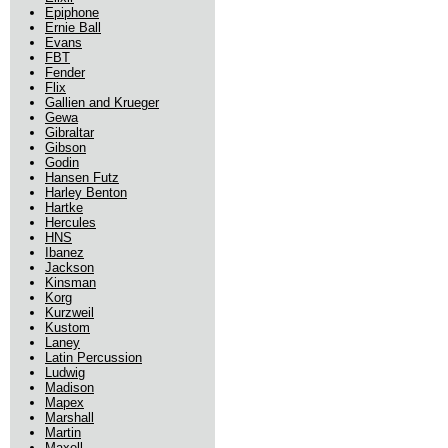
Epiphone
Ernie Ball
Evans
FBT
Fender
Flix
Gallien and Krueger
Gewa
Gibraltar
Gibson
Godin
Hansen Futz
Harley Benton
Hartke
Hercules
HNS
Ibanez
Jackson
Kinsman
Korg
Kurzweil
Kustom
Laney
Latin Percussion
Ludwig
Madison
Mapex
Marshall
Martin
Maxell