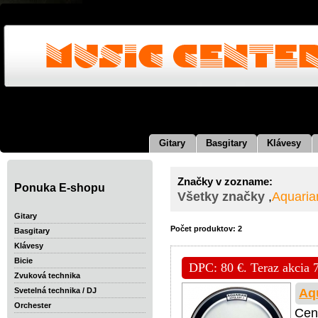
Gitary
Basgitary
Klávesy
Značky v zozname:
Ponuka E-shopu
Všetky značky
,
Aquaria
Gitary
Počet produktov: 2
Basgitary
Klávesy
Bicie
DPC: 80 €. Teraz akcia 
Zvuková technika
Aq
Svetelná technika / DJ
Orchester
Cen