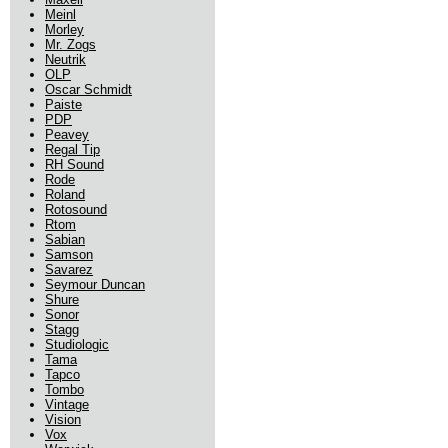
Meinl
Morley
Mr. Zogs
Neutrik
OLP
Oscar Schmidt
Paiste
PDP
Peavey
Regal Tip
RH Sound
Rode
Roland
Rotosound
Rtom
Sabian
Samson
Savarez
Seymour Duncan
Shure
Sonor
Stagg
Studiologic
Tama
Tapco
Tombo
Vintage
Vision
Vox