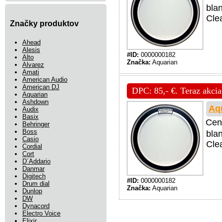
blan
Cle
Značky produktov
Ahead
Alesis
#ID:
0000000182
Alto
Značka:
Aquarian
Alvarez
Amati
American Audio
American DJ
DPC: 85,- €. Teraz akcia
Aquarian
Ashdown
Aq
Audix
Basix
Cen
Behringer
Boss
blan
Casio
Cle
Cordial
Cort
D´Addario
Danmar
Digitech
#ID:
0000000182
Drum dial
Značka:
Aquarian
Dunlop
DW
Dynacord
Electro Voice
Elixir