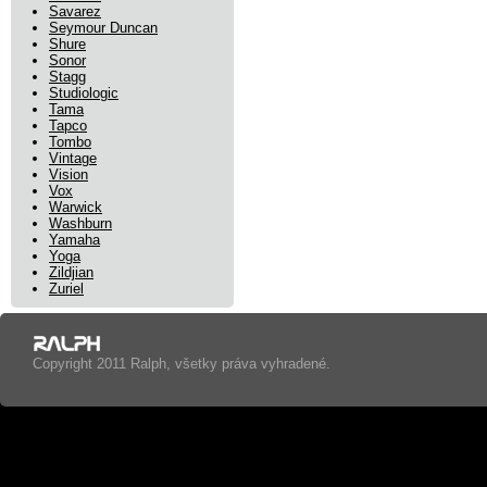
Savarez
Seymour Duncan
Shure
Sonor
Stagg
Studiologic
Tama
Tapco
Tombo
Vintage
Vision
Vox
Warwick
Washburn
Yamaha
Yoga
Zildjian
Zuriel
Copyright 2011 Ralph, všetky práva vyhradené.