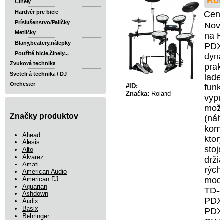
Ro
Činely
Hardvér pre bicie
Cen
Príslušenstvo/Paličky
Nov
Metličky
na 
Blany,beatery,nálepky
PDX
Použité bicie,činely...
dyn
Zvuková technika
pra
Svetelná technika / DJ
lad
Orchester
#ID:
fun
Značka:
Roland
vyp
mož
Značky produktov
(ná
kom
Ahead
kto
Alesis
stoj
Alto
Alvarez
drž
Amati
rých
American Audio
American DJ
mod
Aquarian
TD-
Ashdown
PDX
Audix
Basix
PDX
Behringer