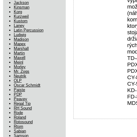
vyp
Jackson
mož
Kinsman
Korg
(ná
Kurzweil
kom
Kustom
kto
Laney
Latin Percussion
stoj
Ludwig
drž
Madison
Mapex
rých
Marshall
mod
Martin
TD-
Maxell
Meinl
PDX
Morley
PDX
Mr. Zogs
Neutrik
CY-
OLP
CY-
Oscar Schmidt
KD-
Paiste
PDP
FD-
Peavey
MDS
Regal Tip
RH Sound
Rode
Roland
Rotosound
Rtom
Sabian
Samson