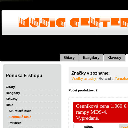
Gitary
Basgitary
Klávesy
Značky v zozname:
Ponuka E-shopu
Všetky značky
,
Roland
,
Yamaha
Gitary
Počet produktov: 2
Basgitary
Klávesy
Cenníková cena 1.060 €.
Bicie
rampy MDS-4.
Akustické bicie
Vypredané.
Elektrické bicie
Perkusie