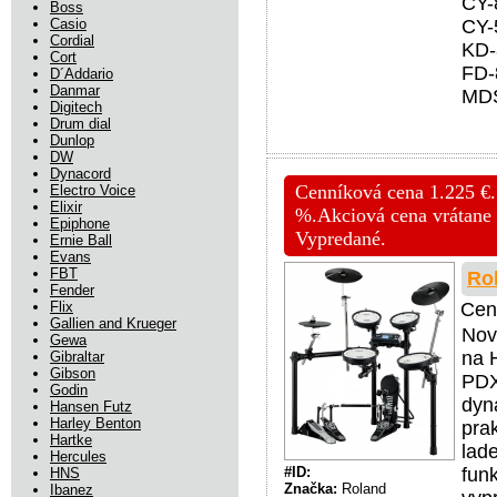
CY-
Boss
Casio
CY-
Cordial
KD-
Cort
FD-
D´Addario
Danmar
MDS
Digitech
Drum dial
Dunlop
DW
Dynacord
Cenníková cena 1.225 €. 
Electro Voice
Elixir
%.Akciová cena vrátan
Epiphone
Vypredané.
Ernie Ball
Evans
FBT
Ro
Fender
Flix
Cen
Gallien and Krueger
Nov
Gewa
na 
Gibraltar
Gibson
PDX
Godin
dyn
Hansen Futz
Harley Benton
pra
Hartke
lad
Hercules
#ID:
fun
HNS
Značka:
Roland
Ibanez