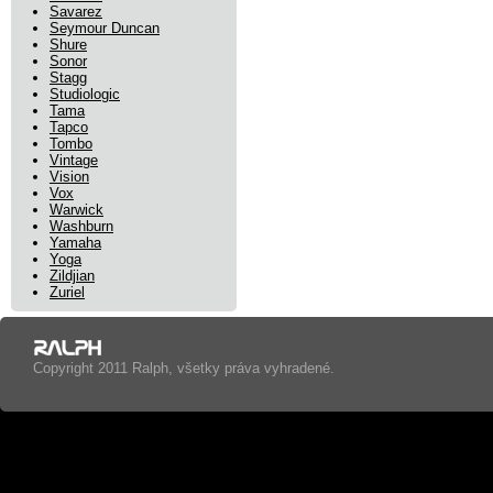
Savarez
Seymour Duncan
Shure
Sonor
Stagg
Studiologic
Tama
Tapco
Tombo
Vintage
Vision
Vox
Warwick
Washburn
Yamaha
Yoga
Zildjian
Zuriel
Copyright 2011 Ralph, všetky práva vyhradené.