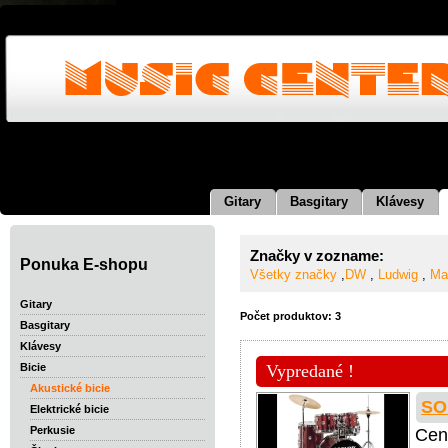
Gitary
Basgitary
Klávesy
Značky v zozname:
Ponuka E-shopu
Všetky značky
,
DW
,
Ludwig
,
Ma
Gitary
Počet produktov: 3
Basgitary
Klávesy
Vypredané !
Bicie
Akustické bicie
SO
Elektrické bicie
Perkusie
Cen