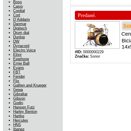
Boss
Casio
Cordial
Predané.
Cort
D´Addario
Danmar
So
Digitech
Drum dial
Cen
Dunlop
Bic
DW
Dynacord
14x
Electro Voice
#ID:
0000000229
Elixir
Značka:
Sonor
Epiphone
Ernie Ball
Evans
FBT
Fender
Flix
Gallien and Krueger
Gewa
Gibraltar
Gibson
Godin
Hansen Futz
Harley Benton
Hartke
Hercules
HNS
Ibanez