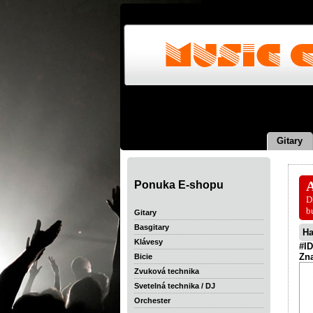
Gitary
Ponuka E-shopu
A
D
b
Gitary
Basgitary
Ha
Klávesy
#ID
Zn
Bicie
Zvuková technika
Svetelná technika / DJ
Orchester