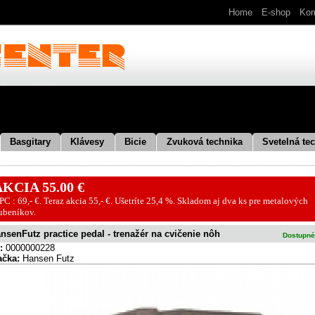
Home
E-shop
Kom
Basgitary
Klávesy
Bicie
Zvuková technika
Svetelná tec
KCIA 55.00 €
PC : 69,- €. Teraz akcia 55,- €. Ušetríte 25,4 %. Skladom aj dva ks pre metalových
ubeníkov.
nsenFutz practice pedal - trenažér na cvičenie nôh
Dostupné
:
0000000228
ačka:
Hansen Futz