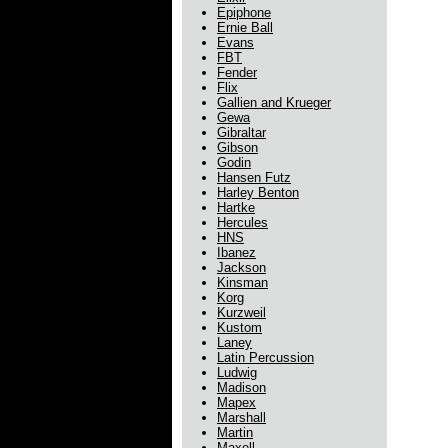
Epiphone
Ernie Ball
Evans
FBT
Fender
Flix
Gallien and Krueger
Gewa
Gibraltar
Gibson
Godin
Hansen Futz
Harley Benton
Hartke
Hercules
HNS
Ibanez
Jackson
Kinsman
Korg
Kurzweil
Kustom
Laney
Latin Percussion
Ludwig
Madison
Mapex
Marshall
Martin
Maxell