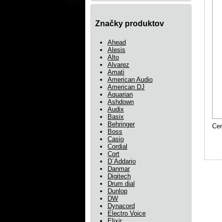
Značky produktov
Ahead
Alesis
Alto
Alvarez
Amati
American Audio
American DJ
Aquarian
Ashdown
Audix
Basix
Behringer
Ce
Boss
Casio
Cordial
Cort
D´Addario
Danmar
Digitech
Drum dial
Dunlop
DW
Dynacord
Electro Voice
Elixir