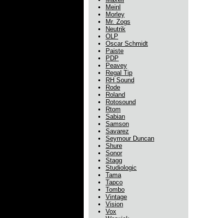
Meinl
Morley
Mr. Zogs
Neutrik
OLP
Oscar Schmidt
Paiste
PDP
Peavey
Regal Tip
RH Sound
Rode
Roland
Rotosound
Rtom
Sabian
Samson
Savarez
Seymour Duncan
Shure
Sonor
Stagg
Studiologic
Tama
Tapco
Tombo
Vintage
Vision
Vox