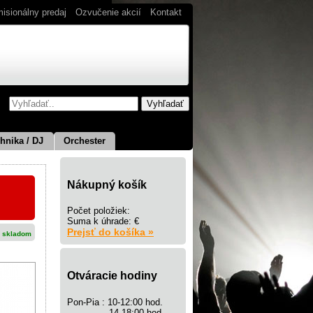
isionálny predaj
Ozvučenie akcií
Kontakt
hnika / DJ
Orchester
Nákupný košík
Počet položiek:
Suma k úhrade: €
Prejsť do košíka »
 skladom
Otváracie hodiny
Pon-Pia : 10-12:00 hod.
14-18:00 hod.