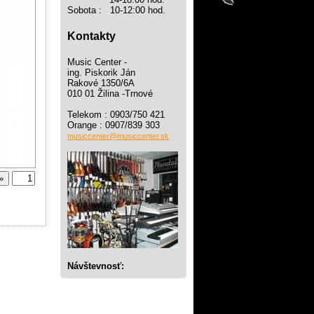
Sobota : 10-12:00 hod.
Kontakty
Music Center -
ing. Piskorik Ján
Rakové 1350/6A
010 01 Žilina -Trnové
Telekom : 0903/750 421
Orange : 0907/839 303
musiccenter@musiccenter.sk
Návštevnosť: