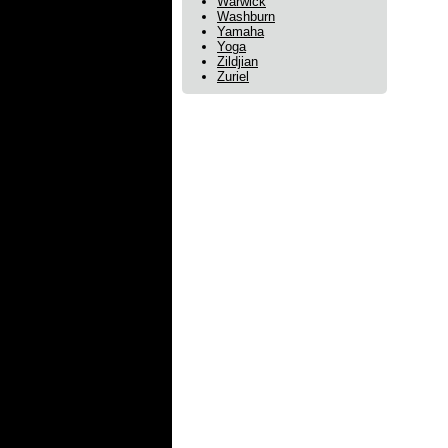
Warwick
Washburn
Yamaha
Yoga
Zildjian
Zuriel