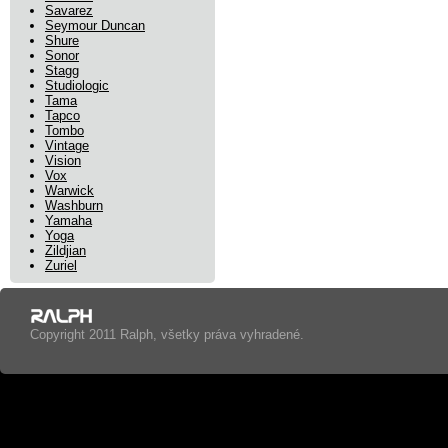
Savarez
Seymour Duncan
Shure
Sonor
Stagg
Studiologic
Tama
Tapco
Tombo
Vintage
Vision
Vox
Warwick
Washburn
Yamaha
Yoga
Zildjian
Zuriel
Copyright 2011 Ralph, všetky práva vyhradené.