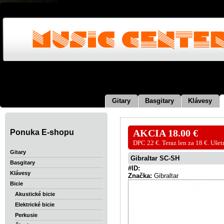
Gitary
Basgitary
Klávesy
Ponuka E-shopu
AKCIA 18.00 €
DPC 22 €. Teraz len za 18 €. Ušet
Gitary
Gibraltar SC-SH
Basgitary
#ID:
Klávesy
Značka:
Gibraltar
Bicie
Akustické bicie
Elektrické bicie
Perkusie