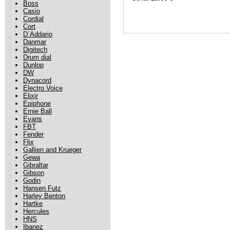
Boss
Casio
Cordial
Cort
D´Addario
Danmar
Digitech
Drum dial
Dunlop
DW
Dynacord
Electro Voice
Elixir
Epiphone
Ernie Ball
Evans
FBT
Fender
Flix
Gallien and Krueger
Gewa
Gibraltar
Gibson
Godin
Hansen Futz
Harley Benton
Hartke
Hercules
HNS
Ibanez