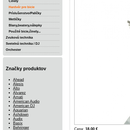
Činely
Hardvér pre bicie
Príslušenstvo/Paličky
Metličky
Blany,beatery,nálepky
Použité bicie,činely...
Zvuková technika
Svetelná technika / DJ
Orchester
Značky produktov
Ahead
Alesis
Alto
Alvarez
Amati
American Audio
American DJ
Aquarian
Ashdown
Audix
Basix
Behringer
Cena:
18.00 €