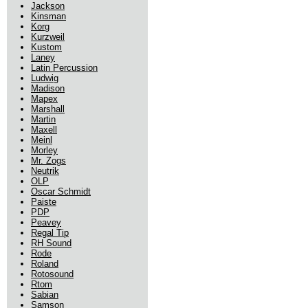
Jackson
Kinsman
Korg
Kurzweil
Kustom
Laney
Latin Percussion
Ludwig
Madison
Mapex
Marshall
Martin
Maxell
Meinl
Morley
Mr. Zogs
Neutrik
OLP
Oscar Schmidt
Paiste
PDP
Peavey
Regal Tip
RH Sound
Rode
Roland
Rotosound
Rtom
Sabian
Samson