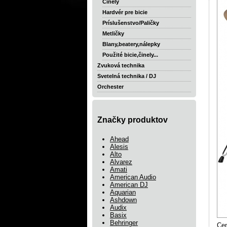
Činely
Hardvér pre bicie
Príslušenstvo/Paličky
Metličky
Blany,beatery,nálepky
Použité bicie,činely...
Zvuková technika
Svetelná technika / DJ
Orchester
Značky produktov
Ahead
Alesis
Alto
Alvarez
Amati
American Audio
American DJ
Aquarian
Ashdown
Audix
Basix
Behringer
Ce