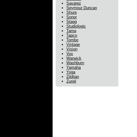
Savarez
Seymour Duncan
Shure
Sonor
Stagg
Studiologic
Tama
Tapco
Tombo
Vintage
Vision
Vox
Warwick
Washburn
Yamaha
Yoga
Zildjian
Zuriel