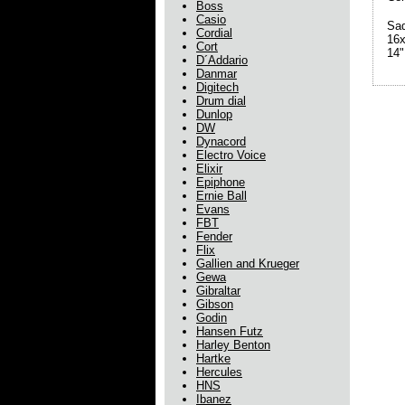
Boss
Casio
Sad
Cordial
16x
Cort
14"
D´Addario
Danmar
Digitech
Drum dial
Dunlop
DW
Dynacord
Electro Voice
Elixir
Epiphone
Ernie Ball
Evans
FBT
Fender
Flix
Gallien and Krueger
Gewa
Gibraltar
Gibson
Godin
Hansen Futz
Harley Benton
Hartke
Hercules
HNS
Ibanez