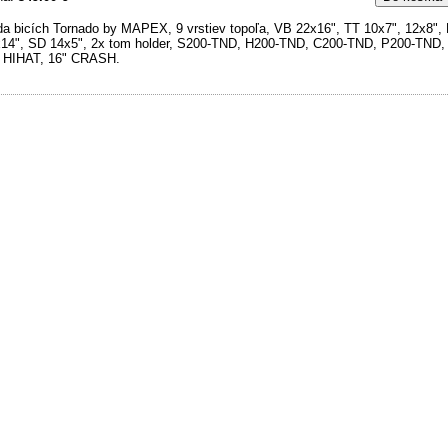
a bicích Tornado by MAPEX, 9 vrstiev topoľa, VB 22x16", TT 10x7", 12x8",
14", SD 14x5", 2x tom holder, S200-TND, H200-TND, C200-TND, P200-TND, s
 HIHAT, 16" CRASH.