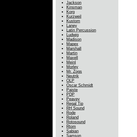
Jackson
Kinsman
Korg
Kurzweil
Kustom
Laney
Latin Percussion
Ludwig
Madison
Mapex
Marshall
Martin
Maxell
Meinl
Morley
Mr. Zogs
Neutrik
OLP
Oscar Schmidt
Paiste
PDP
Peavey
Regal Tip
RH Sound
Rode
Roland
Rotosound
Rtom
Sabian
Samson