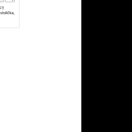
 FT
tolička,