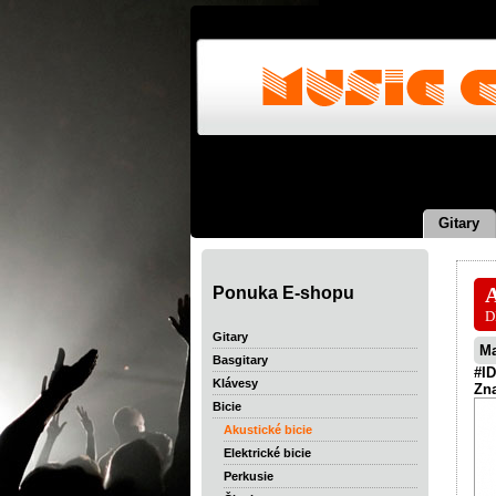
Gitary
Ponuka E-shopu
A
D
Gitary
M
Basgitary
#ID
Klávesy
Zn
Bicie
Akustické bicie
Elektrické bicie
Perkusie