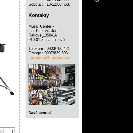
Sobota : 10-12:00 hod.
Kontakty
Music Center -
ing. Piskorik Ján
Rakové 1350/6A
010 01 Žilina -Trnové
Telekom : 0903/750 421
Orange : 0907/839 303
musiccenter@musiccenter.sk
Návštevnosť: