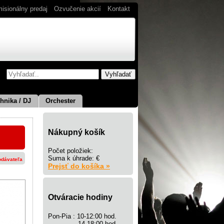
isionálny predaj
Ozvučenie akcií
Kontakt
hnika / DJ
Orchester
Nákupný košík
Počet položiek:
Suma k úhrade: €
odávateľa
Prejsť do košíka »
Otváracie hodiny
Pon-Pia : 10-12:00 hod.
14-18:00 hod.