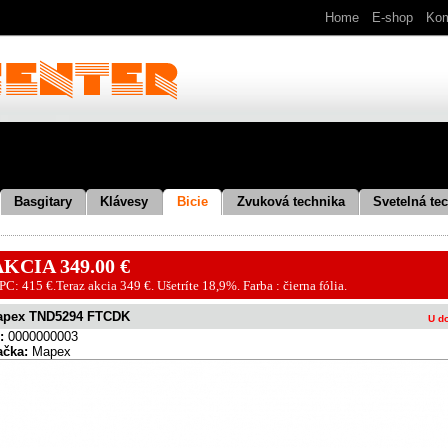
Home
E-shop
Kom
Basgitary
Klávesy
Bicie
Zvuková technika
Svetelná tec
KCIA 349.00 €
PC: 415 €.Teraz akcia 349 €. Ušetríte 18,9%. Farba : čierna fólia.
apex TND5294 FTCDK
U d
:
0000000003
ačka:
Mapex